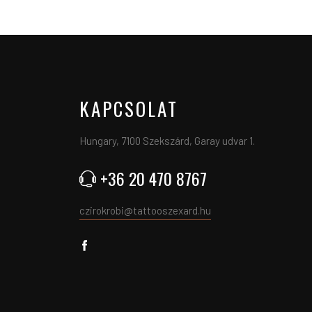
KAPCSOLAT
Hungary, 7100 Szekszárd, Garay udvar 1.
+36 20 470 8767
czirokrobi@tattooszexard.hu