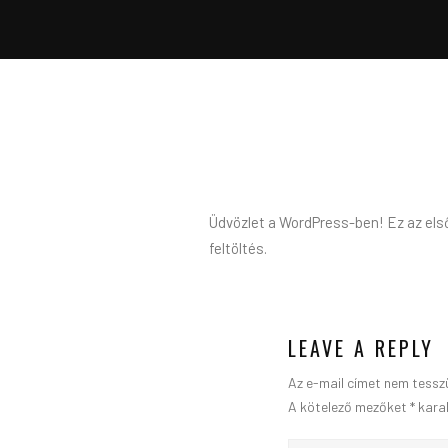
Üdvözlet a WordPress-ben! Ez az első
feltöltés.
LEAVE A REPLY
Az e-mail címet nem tessz
A kötelező mezőket
*
karak