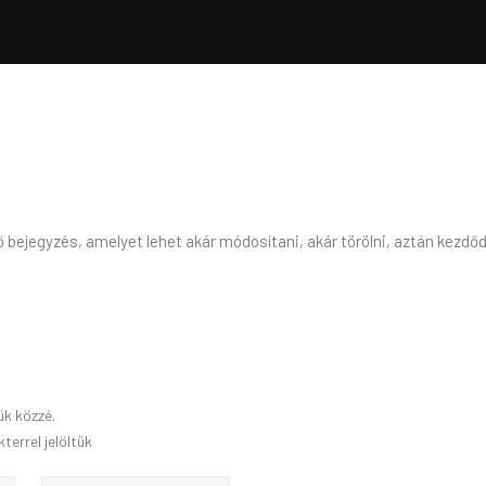
 bejegyzés, amelyet lehet akár módosítani, akár törölni, aztán kezdőd
ük közzé.
terrel jelöltük