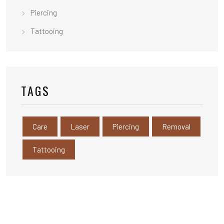
Piercing
Tattooing
TAGS
Care
Laser
Piercing
Removal
Tattooing