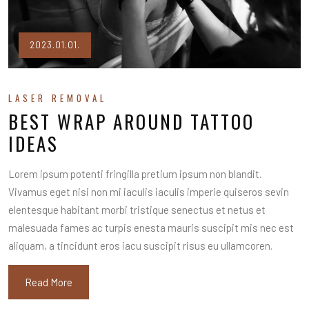
2023.01.01.
LASER REMOVAL
BEST WRAP AROUND TATTOO
IDEAS
Lorem ipsum potenti fringilla pretium ipsum non blandit.
Vivamus eget nisi non mi iaculis iaculis imperie quiseros sevin
elentesque habitant morbi tristique senectus et netus et
malesuada fames ac turpis enesta mauris suscipit mis nec est
aliquam, a tincidunt eros iacu suscipit risus eu ullamcoren.
Read More