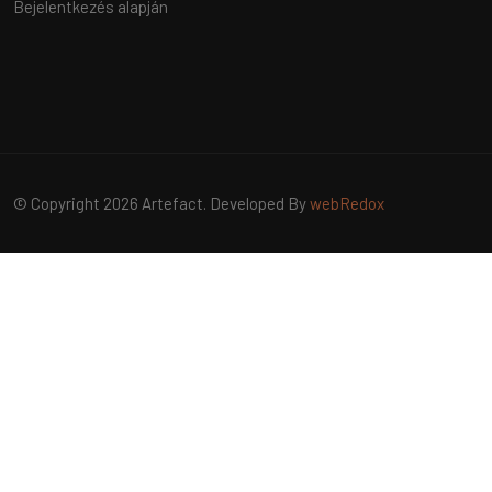
Bejelentkezés alapján
© Copyright 2026 Artefact. Developed By
webRedox