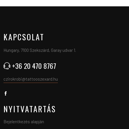
KAPCSOLAT
Hungary, 7100 Szekszárd, Garay udvar 1.
+36 20 470 8767
czirokrobi@tattooszexard.hu
NYITVATARTÁS
Bejelentkezés alapján