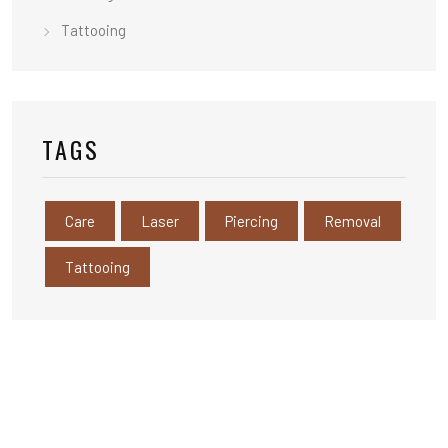
Tattooing
TAGS
Care
Laser
Piercing
Removal
Tattooing