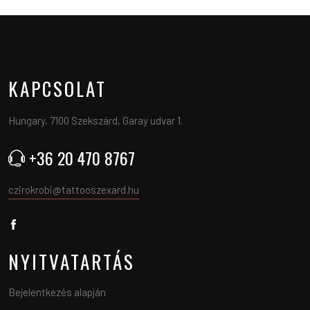
KAPCSOLAT
Hungary, 7100 Szekszárd, Garay udvar 1.
+36 20 470 8767
czirokrobi@tattooszexard.hu
NYITVATARTÁS
Bejelentkezés alapján