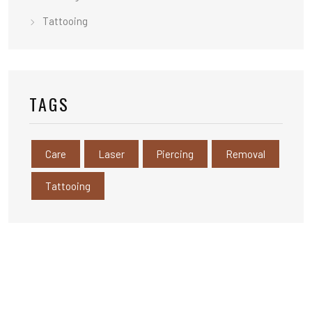
Tattooing
TAGS
Care
Laser
Piercing
Removal
Tattooing