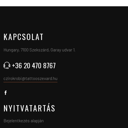
KAPCSOLAT
Hungary, 7100 Szekszárd, Garay udvar 1.
+36 20 470 8767
czirokrobi@tattooszexard.hu
NYITVATARTÁS
Bejelentkezés alapján