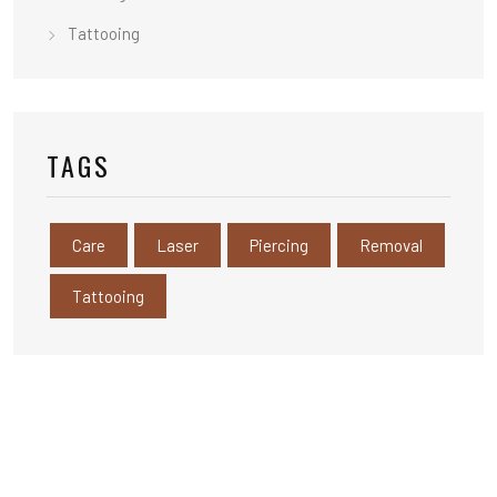
Tattooing
TAGS
Care
Laser
Piercing
Removal
Tattooing